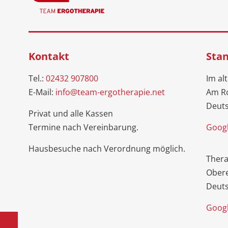
Kontakt
Sta
Tel.:
02432 907800
Im al
E-Mail:
info@team-ergotherapie.net
Am R
Deut
Privat und alle Kassen
Termine nach Vereinbarung.
Googl
Hausbesuche nach Verordnung möglich.
Ther
Obere
Deut
Googl